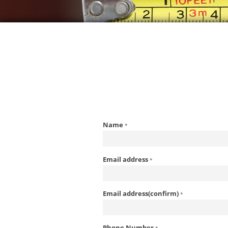
Name
*
Email address
*
Email address(confirm)
*
Phone Number